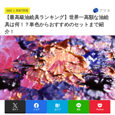
アマネ
油絵と画材情報
【最高級油絵具ランキング】世界一高額な油絵
具は何！？単色からおすすめのセットまで紹
介！
ポスト
シェア
はてブ
送る
Pocket