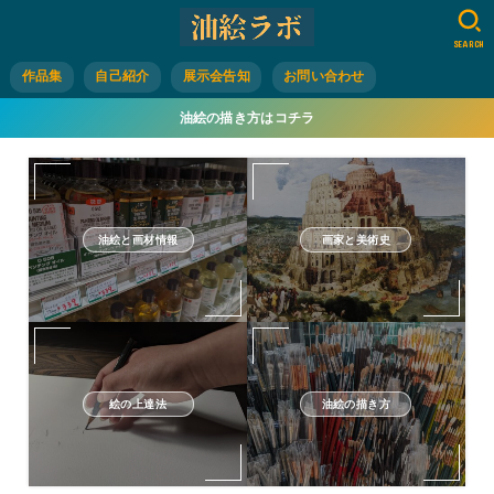
SEARCH
作品集
自己紹介
展示会告知
お問い合わせ
油絵の描き方はコチラ
油絵と画材情報
画家と美術史
絵の上達法
油絵の描き方