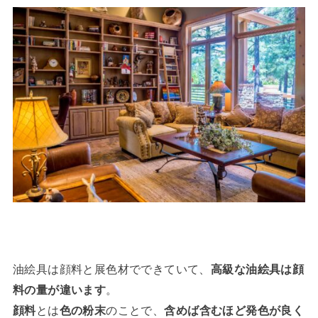
油絵具は顔料と展色材でできていて、
高級な油絵具は顔
料の量が違います
。
顔料
とは
色の粉末
のことで、
含めば含むほど発色が良く