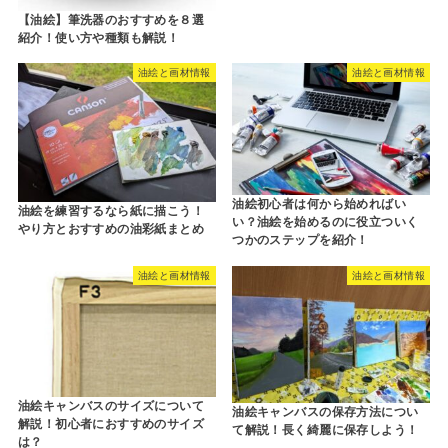
【油絵】筆洗器のおすすめを８選
紹介！使い方や種類も解説！
油絵と画材情報
油絵と画材情報
油絵初心者は何から始めればい
油絵を練習するなら紙に描こう！
い？油絵を始めるのに役立ついく
やり方とおすすめの油彩紙まとめ
つかのステップを紹介！
油絵と画材情報
油絵と画材情報
油絵キャンバスのサイズについて
油絵キャンバスの保存方法につい
解説！初心者におすすめのサイズ
て解説！長く綺麗に保存しよう！
は？