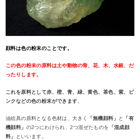
顔料は色の粉末のことです。
この色の粉末の原料は土や動物の骨、花、木、水銀、だ
ったりします。
これを原料として赤、橙、青、緑、黄色、茶色、紫、ピ
ンクなどの色の粉末ができます
。
油絵具の原料となる色材は、大きく
「無機顔料」
と
「有
機顔料」
の2つにわけられ、2つ混ぜたものを
「混成顔
料」
といいます。