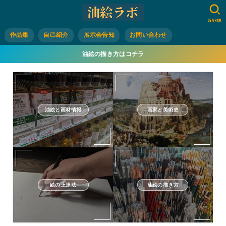
SEARCH
作品集
自己紹介
展示会告知
お問い合わせ
油絵の描き方はコチラ
油絵と画材情報
画家と美術史
絵の上達法
油絵の描き方