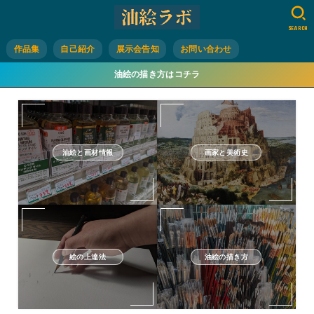
SEARCH
作品集
自己紹介
展示会告知
お問い合わせ
油絵の描き方はコチラ
油絵と画材情報
画家と美術史
絵の上達法
油絵の描き方